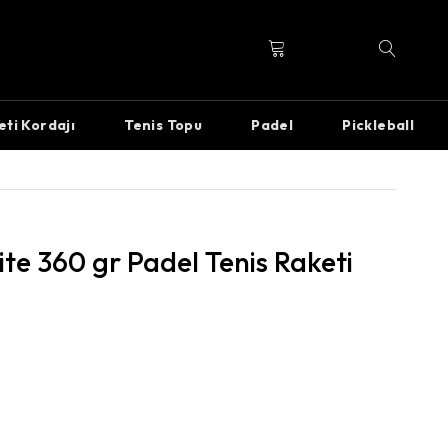
eti Kordajı
Tenis Topu
Padel
Pickleball
lite 360 gr Padel Tenis Raketi