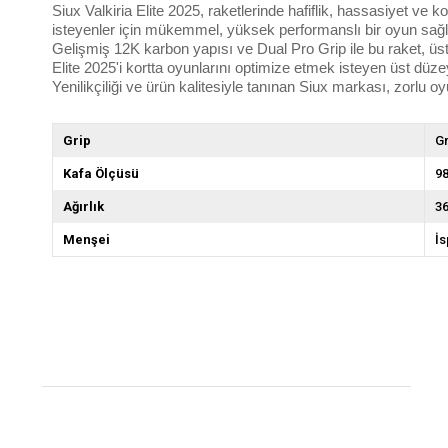
Siux Valkiria Elite 2025, raketlerinde hafiflik, hassasiyet v
isteyenler için mükemmel, yüksek performanslı bir oyun sağl
Gelişmiş 12K karbon yapısı ve Dual Pro Grip ile bu raket, üst
Elite 2025'i kortta oyunlarını optimize etmek isteyen üst düze
Yenilikçiliği ve ürün kalitesiyle tanınan Siux markası, zorlu 
Grip
Gr
Kafa Ölçüsü
9
Ağırlık
3
Menşei
İ