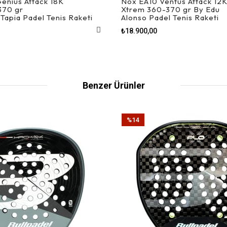
enius Attack 18K
Nox EA10 Ventus Attack 12
370 gr
Xtrem 360-370 gr By Edu
 Tapia Padel Tenis Raketi
Alonso Padel Tenis Raketi
₺18.900,00
Benzer Ürünler
%14
İndirim
%14İndirim