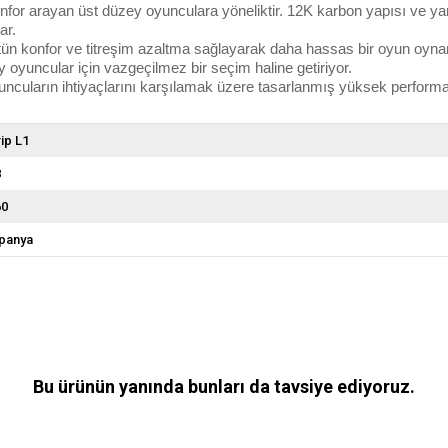
e konfor arayan üst düzey oyunculara yöneliktir. 12K karbon yapısı ve
ar.
ün konfor ve titreşim azaltma sağlayarak daha hassas bir oyun oynamanı
y oyuncular için vazgeçilmez bir seçim haline getiriyor.
oyuncuların ihtiyaçlarını karşılamak üzere tasarlanmış yüksek performa
ip L1
8
60
spanya
Bu ürünün yanında bunları da tavsiye ediyoruz.