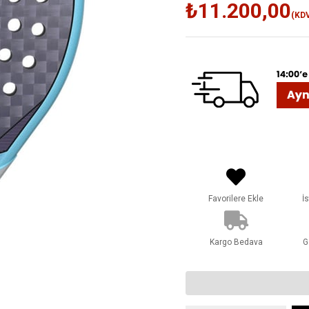
₺11.200,00
(KDV
Favorilere Ekle
İ
Kargo Bedava
G