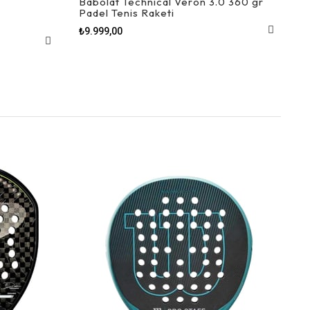
K
Babolat Technical Veron 3.0 360 gr
Padel Tenis Raketi
₺9.999,00