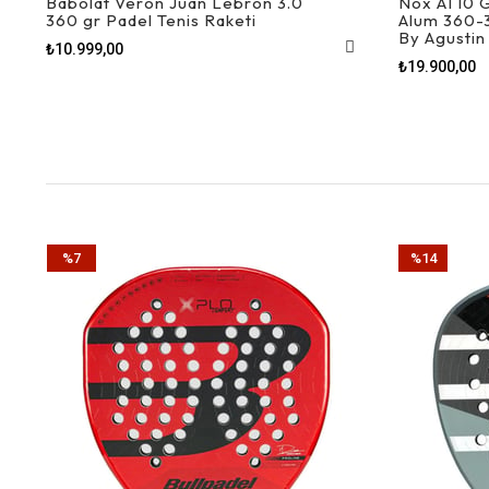
Babolat Veron Juan Lebron 3.0
Nox AT10 G
360 gr Padel Tenis Raketi
Alum 360-
By Agustin
₺10.999,00
₺19.900,00
%7
%14
İndirim
İndirim
%7İndirim
%14İndirim