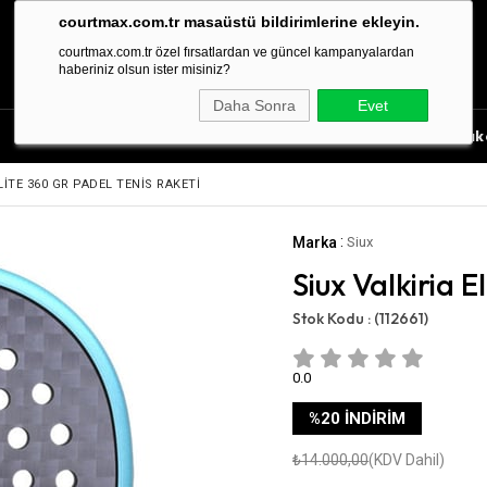
courtmax.com.tr masaüstü bildirimlerine ekleyin.
courtmax.com.tr özel fırsatlardan ve güncel kampanyalardan
haberiniz olsun ister misiniz?
Daha Sonra
Evet
Tenis Aksesuarları
Tenis Çantası
Tenis Rak
LITE 360 GR PADEL TENIS RAKETI
:
Marka
Siux
Siux Valkiria E
Stok Kodu :
(112661)
0.0
%
20
İNDIRIM
₺14.000,00
(KDV Dahil)