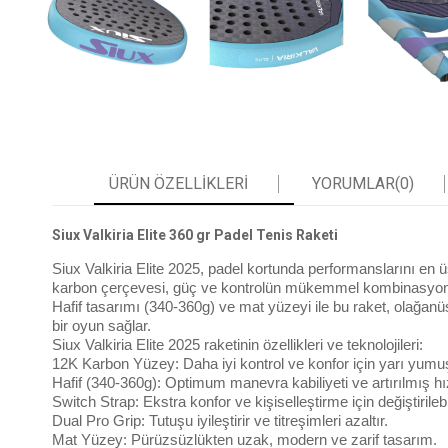
ÜRÜN ÖZELLIKLERI
YORUMLAR
(0)
Siux Valkiria Elite 360 gr Padel Tenis Raketi
Siux Valkiria Elite 2025, padel kortunda performanslarını en 
karbon çerçevesi, güç ve kontrolün mükemmel kombinasyonu
Hafif tasarımı (340-360g) ve mat yüzeyi ile bu raket, olağan
bir oyun sağlar.
Siux Valkiria Elite 2025 raketinin özellikleri ve teknolojileri:
12K Karbon Yüzey: Daha iyi kontrol ve konfor için yarı yum
Hafif (340-360g): Optimum manevra kabiliyeti ve artırılmış hı
Switch Strap: Ekstra konfor ve kişiselleştirme için değiştirilebi
Dual Pro Grip: Tutuşu iyileştirir ve titreşimleri azaltır.
Mat Yüzey: Pürüzsüzlükten uzak, modern ve zarif tasarım.