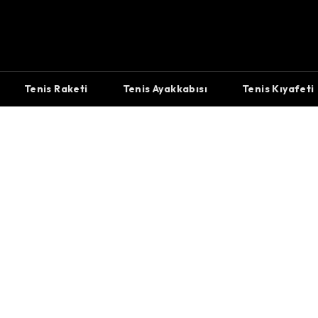
Tenis Raketi
Tenis Ayakkabısı
Tenis Kıyafeti