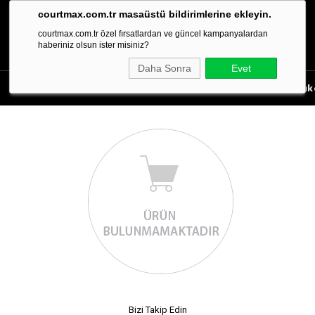
courtmax.com.tr masaüstü bildirimlerine ekleyin.
courtmax.com.tr özel fırsatlardan ve güncel kampanyalardan
haberiniz olsun ister misiniz?
Daha Sonra
Evet
Tenis Aksesuarları
Tenis Çantası
Tenis Rak
Bizi Takip Edin