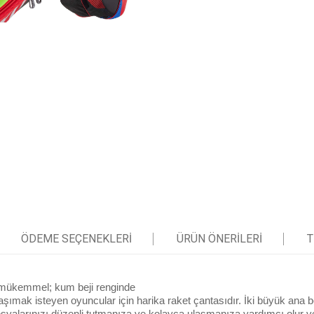
ÖDEME SEÇENEKLERI
ÜRÜN ÖNERILERI
T
in mükemmel; kum beji renginde
şımak isteyen oyuncular için harika raket çantasıdır. İki büyük ana bö
 eşyalarınızı düzenli tutmanıza ve kolayca ulaşmanıza yardımcı olur ve