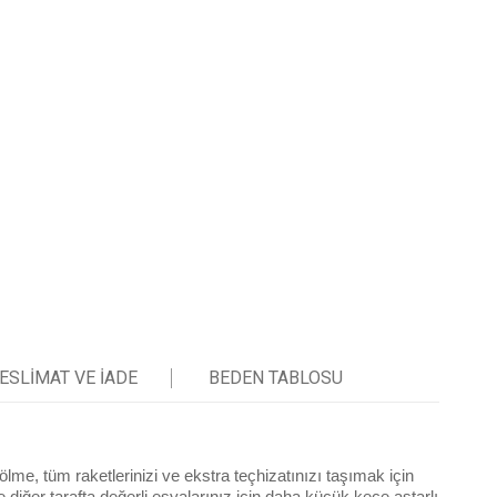
ESLIMAT VE IADE
BEDEN TABLOSU
lme, tüm raketlerinizi ve ekstra teçhizatınızı taşımak için
 diğer tarafta değerli eşyalarınız için daha küçük keçe astarlı