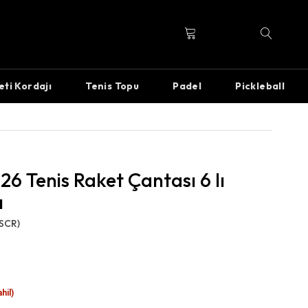
eti Kordajı
Tenis Topu
Padel
Pickleball
6 Tenis Raket Çantası 6 lı
ı
SCR)
hil)