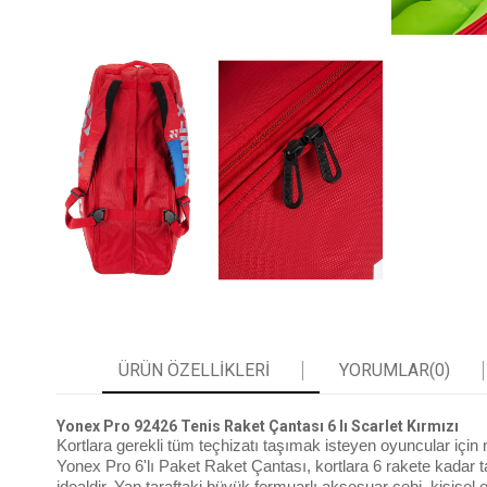
ÜRÜN ÖZELLIKLERI
YORUMLAR
(0)
Yonex Pro 92426 Tenis Raket Çantası 6 lı Scarlet Kırmızı
Kortlara gerekli tüm teçhizatı taşımak isteyen oyuncular iç
Yonex Pro 6'lı Paket Raket Çantası, kortlara 6 rakete kadar ta
idealdir. Yan taraftaki büyük fermuarlı aksesuar cebi, kişisel