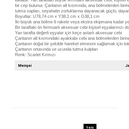
bir cep bulunur. Çantanın alt kısmında, ana bölmelerden birine
tutma sapları, seyahatin zorluklarına dayanacak güçlü, dayan
Boyutlar: U78,74 cm x Y38,1 cm x G38,1 cm
İki büyük ana bölme 6 rakete veya ekstra ekipmana kadar yer
Bir taraftaki ön fermuarlı aksesuar cebi kişisel eşyalarınızı dü
Yan tarafta değerli eşyalar için keçe astarlı aksesuar cebi
Çantanın alt kısmındaki ayakkabı cebi ana bölmelerden birine 
Çantanın doğal bir şekilde hareket etmesini sağlamak için tokalı
Çantanın ortasında ve ucunda tutma kulpları
Renk: Scarlet Kırmızı
Menşei
J
Yeni