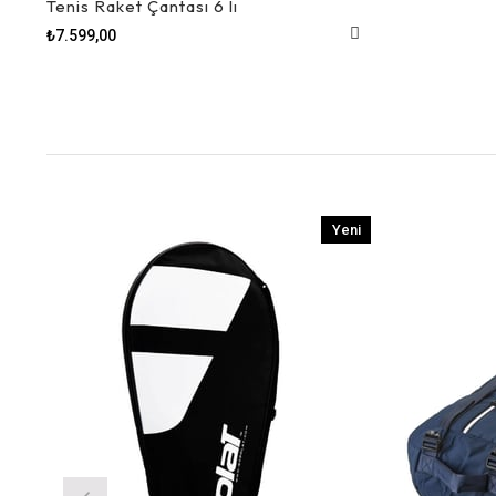
Tenis Raket Çantası 6 lı
₺7.599,00
i
Yeni
n
Ürün