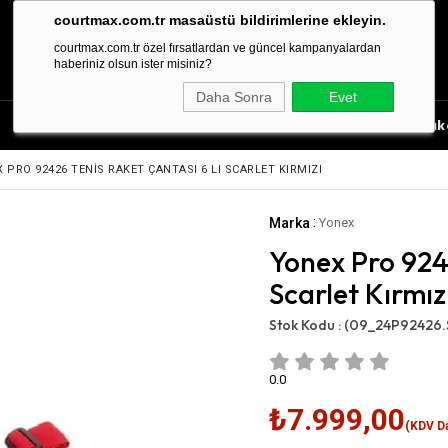
courtmax.com.tr masaüstü bildirimlerine ekleyin.
courtmax.com.tr özel fırsatlardan ve güncel kampanyalardan
haberiniz olsun ister misiniz?
Daha Sonra
Evet
Tenis Aksesuarları
Tenis Çantası
Tenis Rak
 PRO 92426 TENIS RAKET ÇANTASI 6 LI SCARLET KIRMIZI
:
Marka
Yonex
Yonex Pro 9242
Scarlet Kırmız
Stok Kodu :
(09_24P92426.
0.0
₺7.999,00
(KDV Da