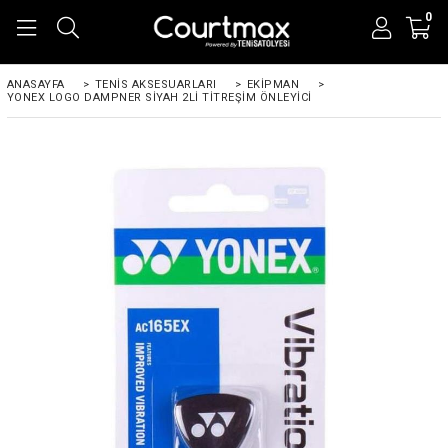
0
ANASAYFA
>
TENIS AKSESUARLARI
>
EKIPMAN
>
YONEX LOGO DAMPNER SIYAH 2LI TITREŞIM ÖNLEYICI