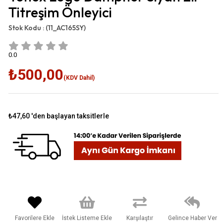
Titreşim Önleyici
Stok Kodu :
(11_AC165SY)
0.0
₺500,00
(KDV Dahil)
₺47,60
'den başlayan taksitlerle
Favorilere Ekle
İstek Listeme Ekle
Karşılaştır
Gelince Haber Ver