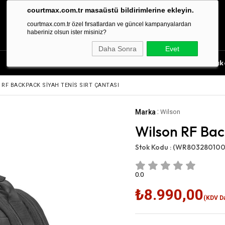
courtmax.com.tr masaüstü bildirimlerine ekleyin.
courtmax.com.tr özel fırsatlardan ve güncel kampanyalardan
haberiniz olsun ister misiniz?
Daha Sonra
Evet
Tenis Aksesuarları
Tenis Çantası
Tenis Rak
 RF BACKPACK SIYAH TENIS SIRT ÇANTASI
:
Marka
Wilson
Wilson RF Bac
Stok Kodu :
(WR803280100
0.0
₺8.990,00
(KDV Da