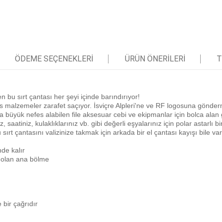
ÖDEME SEÇENEKLERI
ÜRÜN ÖNERILERI
T
 bu sırt çantası her şeyi içinde barındırıyor!
üks malzemeler zarafet saçıyor. İsviçre Alpleri'ne ve RF logosuna gönde
daha büyük nefes alabilen file aksesuar cebi ve ekipmanlar için bolca alan 
aatiniz, kulaklıklarınız vb. gibi değerli eşyalarınız için polar astarlı bi
rt çantasını valizinize takmak için arkada bir el çantası kayışı bile var
nde kalır
er olan ana bölme
bir çağrıdır