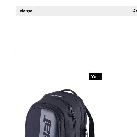
Menşei
A
Yeni
Ürün