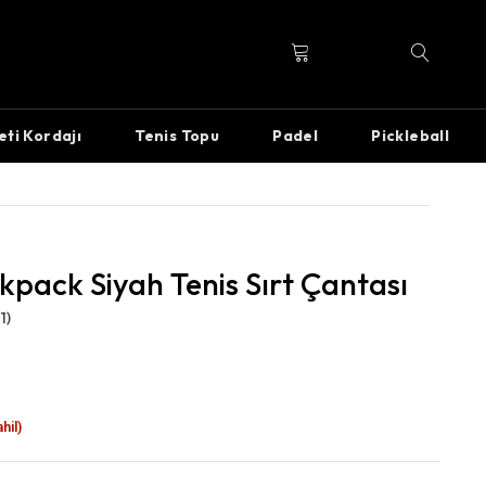
eti Kordajı
Tenis Topu
Padel
Pickleball
kpack Siyah Tenis Sırt Çantası
1)
hil)