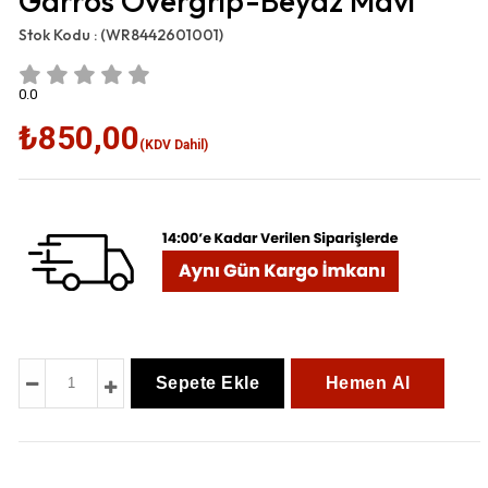
Garros Overgrip-Beyaz Mavi
Stok Kodu :
(WR8442601001)
0.0
₺850,00
(KDV Dahil)