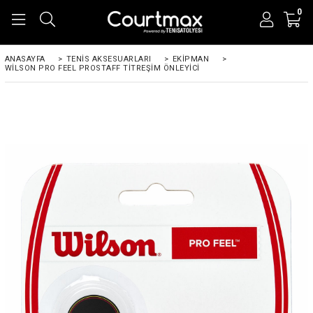
0
ANASAYFA
>
TENIS AKSESUARLARI
>
EKIPMAN
>
WILSON PRO FEEL PROSTAFF TITREŞIM ÖNLEYICI