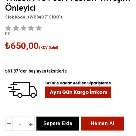
Önleyici
Stok Kodu :
(WR8407101001)
0.0
₺650,00
(KDV Dahil)
₺61,87
'den başlayan taksitlerle