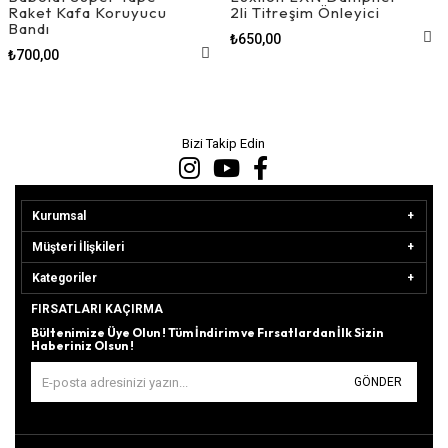
Raket Kafa Koruyucu
2li Titreşim Önleyici
Bandı
₺650,00
₺700,00
Bizi Takip Edin
Kurumsal
Müşteri İlişkileri
Kategoriler
FIRSATLARI KAÇIRMA
Bültenimize Üye Olun ! Tüm İndirim ve Fırsatlardan İlk Sizin
Haberiniz Olsun !
GÖNDER