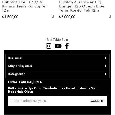
Babolat Xcell 1.30/16
Luxilon Alu Power Big
Kırmızı Tenis Kordaj Teli
Banger 125 Ocean Blue
12 m
Tenis Kordaj Teli 12m
₺1.500,00
₺2.000,00
Bizi Takip Edin
Kurumsal
Müşteri İlişkileri
Kategoriler
FIRSATLARI KAÇIRMA
Bültenimize Üye Olun ! Tüm İndirim ve Fırsatlardan İlk Sizin
Haberiniz Olsun !
GÖNDER