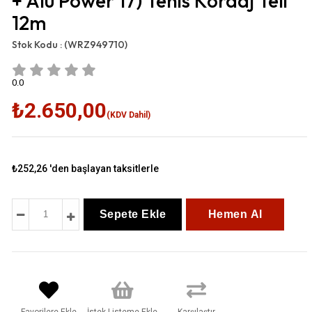
+ Alu Power 17) Tenis Kordaj Teli
12m
Stok Kodu :
(WRZ949710)
0.0
₺2.650,00
(KDV Dahil)
₺252,26
'den başlayan taksitlerle
Favorilere Ekle
İstek Listeme Ekle
Karşılaştır