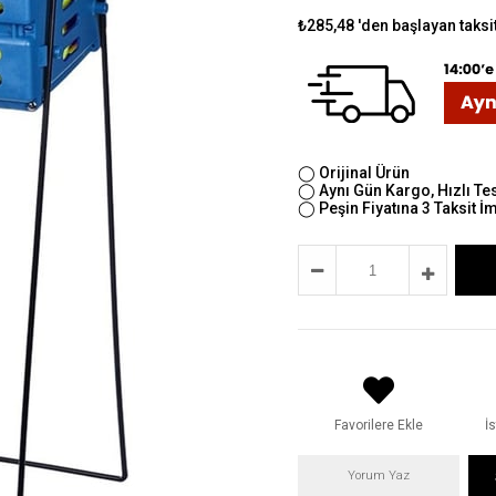
₺285,48
'den başlayan taksi
◯ Orijinal Ürün
◯ Aynı Gün Kargo, Hızlı Tes
◯ Peşin Fiyatına 3 Taksit İm
Favorilere Ekle
İ
Yorum Yaz