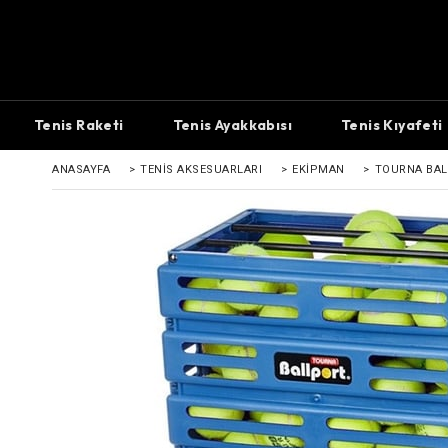
Tenis Raketi
Tenis Ayakkabısı
Tenis Kıyafeti
ANASAYFA
>
TENIS AKSESUARLARI
>
EKIPMAN
>
TOURNA BAL