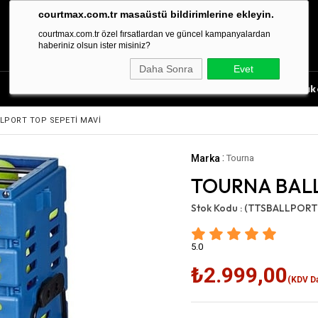
courtmax.com.tr masaüstü bildirimlerine ekleyin.
courtmax.com.tr özel fırsatlardan ve güncel kampanyalardan
haberiniz olsun ister misiniz?
Daha Sonra
Evet
Tenis Aksesuarları
Tenis Çantası
Tenis Rak
LPORT TOP SEPETİ MAVİ
:
Marka
Tourna
TOURNA BALL
Stok Kodu :
(TTSBALLPORT
5.0
₺2.999,00
(KDV Da