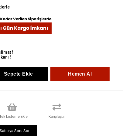
tlerle
limat !
kanı !
stek Listeme Ekle
Karşılaştır
Satıcıya Soru Sor