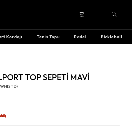
eti Kordajı
Tenis Topu
Padel
Pickleball
PORT TOP SEPETİ MAVİ
WHISTD)
hil)