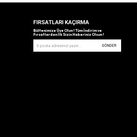
FIRSATLARI KAÇIRMA
Bültenimize Üye Olun ! Tüm İndirim ve
Fırsatlardan İlk Sizin Haberiniz Olsun !
GÖNDER