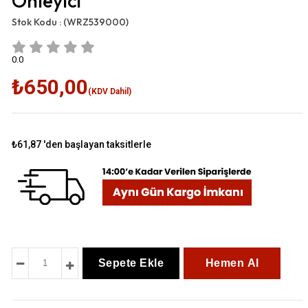
Önleyici
Stok Kodu :
(WRZ539000)
0.0
₺650,00
(KDV Dahil)
₺61,87
'den başlayan taksitlerle