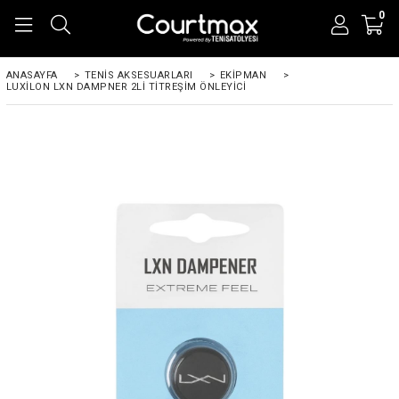
0
ANASAYFA
>
TENIS AKSESUARLARI
>
EKIPMAN
>
LUXILON LXN DAMPNER 2LI TITREŞIM ÖNLEYICI