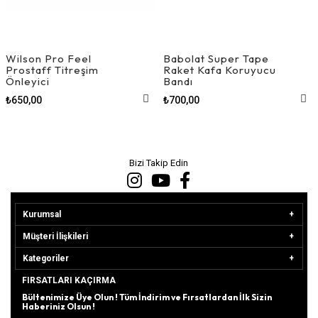
Wilson Pro Feel
Babolat Super Tape
Prostaff Titreşim
Raket Kafa Koruyucu
Önleyici
Bandı
₺650,00
₺700,00
Bizi Takip Edin
Kurumsal
Müşteri İlişkileri
Kategoriler
FIRSATLARI KAÇIRMA
Bültenimize Üye Olun ! Tüm İndirim ve Fırsatlardan İlk Sizin
Haberiniz Olsun !