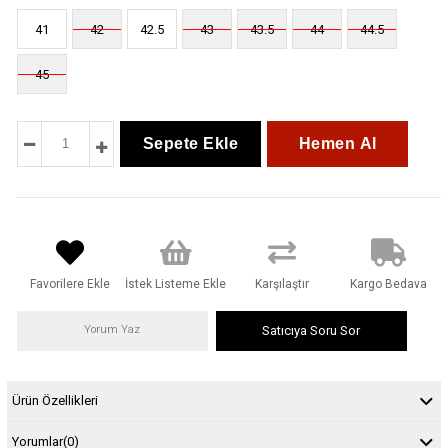
41
42
42.5
43
43.5
44
44.5
45
Favorilere Ekle
İstek Listeme Ekle
Karşılaştır
Kargo Bedava
Yorum Yaz
Satıcıya Soru Sor
Ürün Özellikleri
Yorumlar
(0)