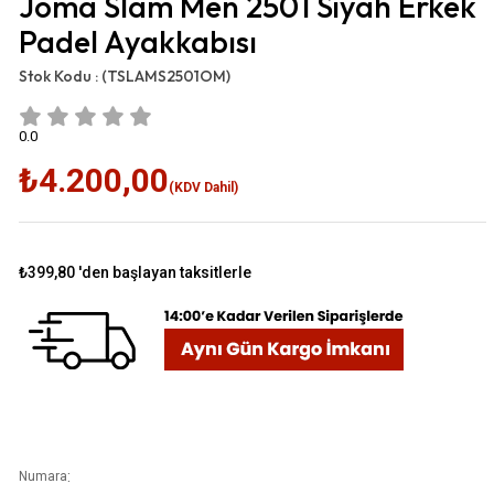
Joma Slam Men 2501 Siyah Erkek
Padel Ayakkabısı
Stok Kodu :
(TSLAMS2501OM)
0.0
₺4.200,00
(KDV Dahil)
₺399,80
'den başlayan taksitlerle
:
Numara