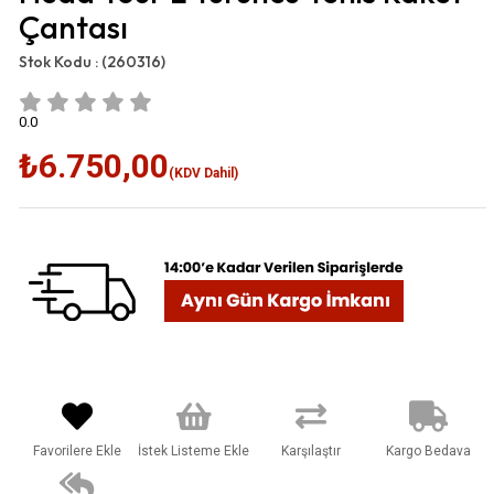
Çantası
Stok Kodu :
(260316)
0.0
₺6.750,00
(KDV Dahil)
Favorilere Ekle
İstek Listeme Ekle
Karşılaştır
Kargo Bedava