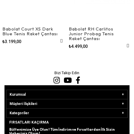
Babolat Court XS Dark
Babolat RH Carlitos
Blue Tenis Raket Çantası
Junior Probag Tenis
Raket Çantası
₺3.199,00
₺4.499,00
Bizi Takip Edin
Kurumsal
Müşteri İlişkileri
Kategoriler
FIRSATLARI KAÇIRMA
Bültenimize Üye Olun ! Tüm İndirim ve Fırsatlardan İlk Sizin
Haberiniz Olsun !