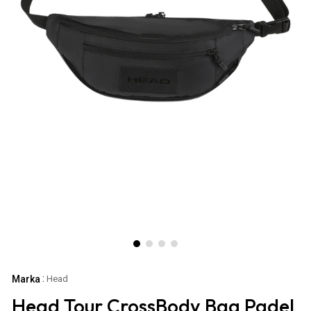
:
Marka
Head
Head Tour CrossBody Bag Padel