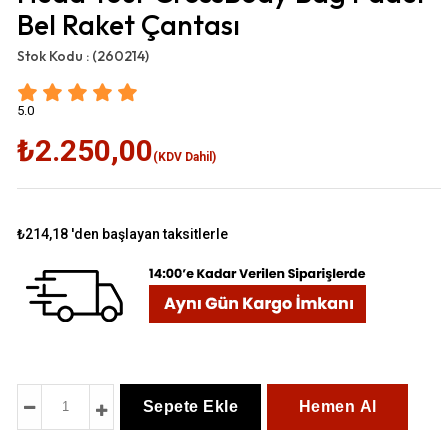
Bel Raket Çantası
Stok Kodu :
(260214)
5.0
₺2.250,00
(KDV Dahil)
₺214,18
'den başlayan taksitlerle