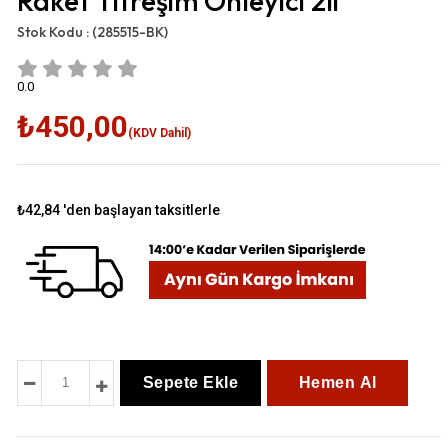
Raket Titreşim Önleyici 2li
Stok Kodu :
(285515-BK)
0.0
₺450,00
(KDV Dahil)
₺42,84
'den başlayan taksitlerle