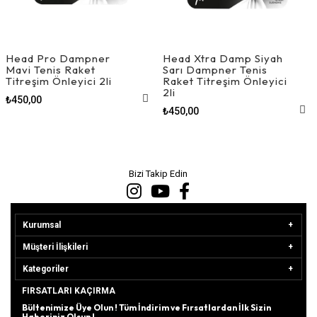
Head Pro Dampner
Head Xtra Damp Siyah
Mavi Tenis Raket
Sarı Dampner Tenis
Titreşim Önleyici 2li
Raket Titreşim Önleyici
2li
₺450,00
₺450,00
Bizi Takip Edin
Kurumsal
Müşteri İlişkileri
Kategoriler
FIRSATLARI KAÇIRMA
Bültenimize Üye Olun ! Tüm İndirim ve Fırsatlardan İlk Sizin
Haberiniz Olsun !