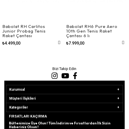
Babolat RH Carlitos
Babolat RH6 Pure Aero
Junior Probag Tenis
10th Gen Tenis Raket
Raket Çantası
Çantası 6 lı
₺4.499,00
₺7.999,00
Bizi Takip Edin
Kurumsal
Müşteri İlişkileri
Kategoriler
FIRSATLARI KAÇIRMA
Bültenimize Üye Olun ! Tüm İndirim ve Fırsatlardan İlk Sizin
Haberiniz Olsun !