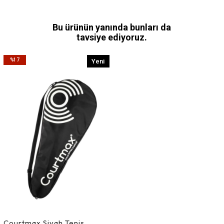
Bu ürünün yanında bunları da
tavsiye ediyoruz.
%17
Yeni
İndirim
Ürün
%17İndirim
Courtmax Siyah Tenis