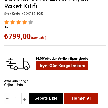
Raket Kılıfı
Stok Kodu :
(900187-105)
4.0
₺799,00
(KDV Dahil)
Aynı Gün Kargo
Orjinal Ürün