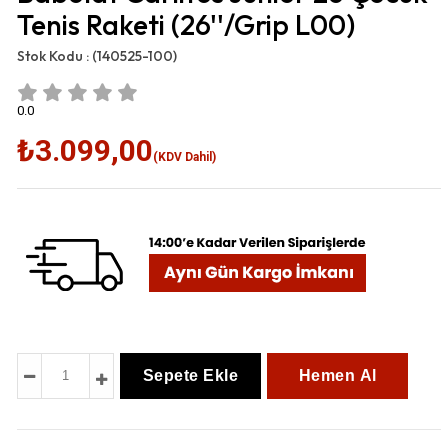
Tenis Raketi (26''/Grip L00)
Stok Kodu :
(140525-100)
0.0
₺3.099,00
(KDV Dahil)