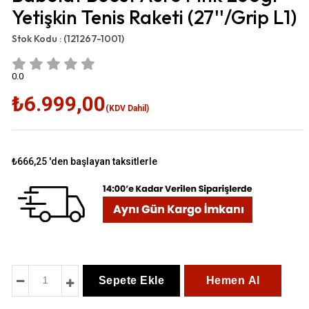
Yetişkin Tenis Raketi (27''/Grip L1)
Stok Kodu :
(121267-1001)
0.0
₺6.999,00
(KDV Dahil)
₺666,25
'den başlayan taksitlerle