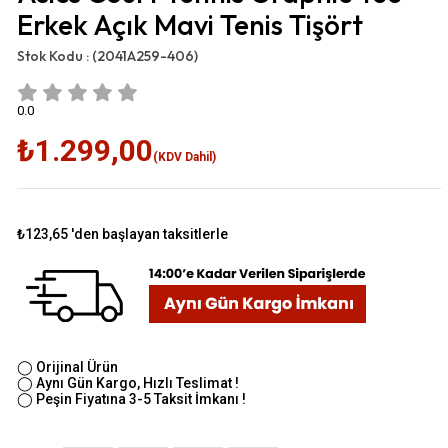
Erkek Açık Mavi Tenis Tişört
Stok Kodu :
(2041A259-406)
0.0
₺1.299,00
(KDV Dahil)
₺123,65
'den başlayan taksitlerle
◯ Orijinal Ürün
◯ Aynı Gün Kargo, Hızlı Teslimat !
◯ Peşin Fiyatına 3-5 Taksit İmkanı !