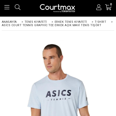
0
ANASAYFA
>
TENIS KIYAFETI
>
ERKEK TENIS KIYAFETI
>
T-SHIRT
>
ASICS COURT TENNIS GRAPHIC TEE ERKEK AÇIK MAVI TENIS TIŞÖRT